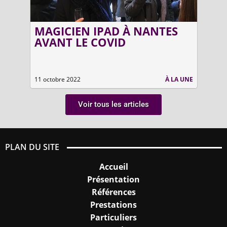
MAGICIEN IPAD À NANTES
AN
AVANT LE COVID
LE
PA
LA UNE
11 octobre 2022
À LA UNE
5 juin
Voir tous les articles
PLAN DU SITE
Accueil
Présentation
Références
Prestations
Particuliers