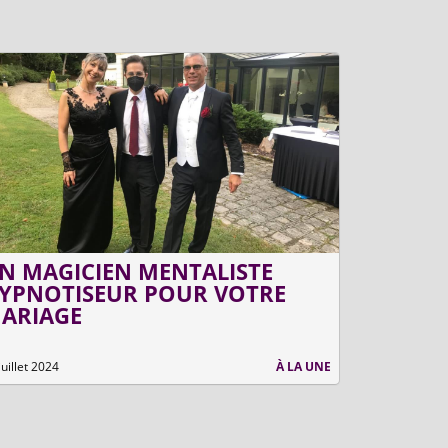
N MAGICIEN MENTALISTE
ANIMAT
YPNOTISEUR POUR VOTRE
BATEAU
ARIAGE
juillet 2024
À LA UNE
5 juin 2023