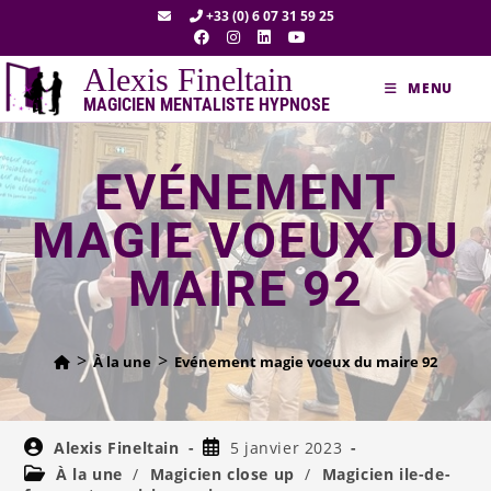
+33 (0) 6 07 31 59 25
Alexis Fineltain
MENU
MAGICIEN MENTALISTE HYPNOSE
EVÉNEMENT
MAGIE VOEUX DU
MAIRE 92
>
>
À la une
Evénement magie voeux du maire 92
Alexis Fineltain
5 janvier 2023
À la une
/
Magicien close up
/
Magicien ile-de-