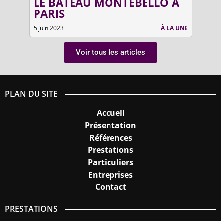
LE BATEAU MONTEBELLO À
ME
PARIS
L’U
LA UNE
5 juin 2023
À LA UNE
23 juil
Voir tous les articles
PLAN DU SITE
Accueil
Présentation
Références
Prestations
Particuliers
Entreprises
Contact
PRESTATIONS