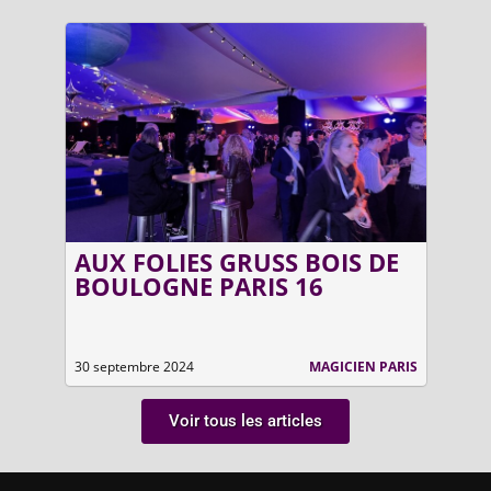
AUX FOLIES GRUSS BOIS DE
VO
DE
BOULOGNE PARIS 16
AN
RATION
30 septembre 2024
MAGICIEN PARIS
6 avri
Voir tous les articles