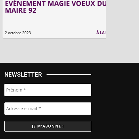
VÉNEMENT MAGIE VOEUX DU
AUX FOL
AIRE 92
BOULOG
ctobre 2023
À LA UNE
30 septembre 
NEWSLETTER