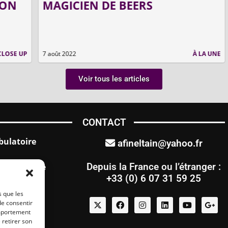
MAGICIEN DE BEERS
E
M
 UP
7 août 2022
À LA UNE
2 o
Voir tous les articles
CONTACT
ulatoire
afineltain@yahoo.fr
Depuis la France ou l’étranger :
lusionnisme
+33 (0) 6 07 31 59 25
e
s que les
de consentir
omportement
s enfants
 retirer son