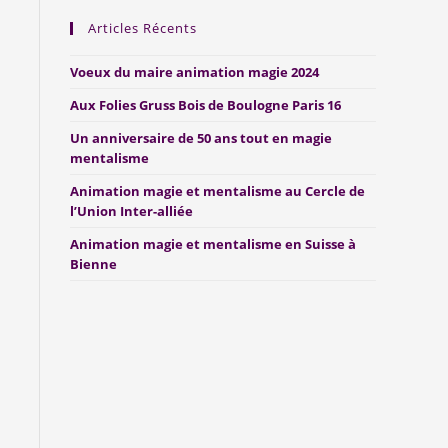
Articles Récents
Voeux du maire animation magie 2024
Aux Folies Gruss Bois de Boulogne Paris 16
Un anniversaire de 50 ans tout en magie
mentalisme
Animation magie et mentalisme au Cercle de
l’Union Inter-alliée
Animation magie et mentalisme en Suisse à
Bienne