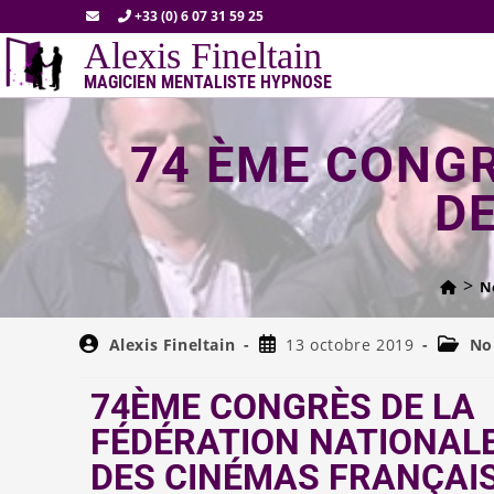
+33 (0) 6 07 31 59 25
Alexis Fineltain
MAGICIEN MENTALISTE HYPNOSE
74 ÈME CONGR
D
>
N
Alexis Fineltain
13 octobre 2019
No
74ÈME CONGRÈS DE LA
FÉDÉRATION NATIONAL
DES CINÉMAS FRANÇAI