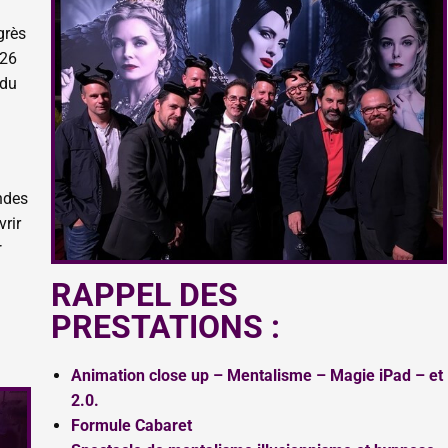
grès
 26
 du
andes
vrir
r
RAPPEL DES
PRESTATIONS :
Animation close up – Mentalisme – Magie iPad – et
2.0.
Formule Cabaret